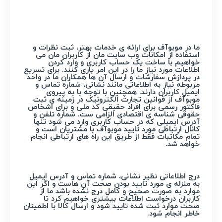
ما در موبوآف برای ارائه ی خدمات بهتر، ثبت نظرات و
استفاده از امکانات وب سایت مان از کاربران مان می
خواهیم با ساخت یک حساب کاربری و وارد کردن
اطلاعات مورد نیاز ما را در این امر یاری کنند. برای تسریع
در پردازش سفارشات و ارسال آن ها همکاران ما در واحد
مربوطه نیاز به اطلاعاتی مانند نشانی، شماره تماس و
ایمیل کاربران دارند. همچنین با توجه با به پیروی
موبوآف از قوانین تجارت الکترونیک در زمینه ی ثبت
فاکتور رسمی برای افراد حقیقی کد ملی و برای اشخاص
حقوقی شناسه ی اقتصادی الزامی ست. شماره تلفن و
آدرس ایمیلی که در حساب کاربری وارد می شود تنها
کانال ارتباطی مورد تایید موبوآف با مشتریان است و
تمام مکاتبات فقط از طریق این راه های ارتباطی انجام
خواهد شد.
درج اطلاعاتی نظیر نشانی، شماره تماس و آدرس ایمیل
به منزله ی مورد تایید بودن صحت آن هاست و اگر این
موارد به صورت صحیح و کامل درج نشده باشد ما از
کاربران درخواست اطلاعات بیشتری خواهیم کرد تا
صحت موارد ثبت شده تایید شود و ارسال کالا با اطمینان
خاطر انجام شود.