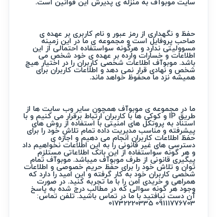
سایت موبوآف به منزله ی پذیرش این قوانین است.
حفظ و نگهداری از رمز عبور و نام کاربری بر عهده ی
صاحب پروفایل است و مجموعه ی ما در این زمینه
مسوولیتی ندارد و هرگونه سواستفاده احتمالی از این
اطلاعات و خسارات وارده بر عهده ی خود شخص می
باشد. موبوآف اطلاعات شخصی کاربران را در اختیار هیچ
شخص و نهادی قرار نمی دهد و اطلاعات کاربران برای
همیشه نزد ما محفوظ خواهد ماند.
ما در مجموعه ی موبوآف همچون سایر وب سایت ها از
طریق IP و کوکی ها با کاربران ارتباط برقرار می کنیم و با
استناد به پروتکل های امنیتی با استفاده از روش های
پیشرفته و مناسب مدیریت داده تمام تلاش خود را برای
حفظ اطلاعات کاربران انجام می دهیم و اجازه ی
دسترسی های غیر قانونی را به این اطلاعات نخواهیم داد
و هر گونه سواستفاده از این بانک اطلاعاتی مستلزم
پیگیری قانونی از طرف موبوآف میباشد. موبوآف تمام
توان و تلاش خود را برای حفظ حریم خصوصی و اطلاعات
شخصی کاربران خود به کار گرفته و این امید را دارد که
همراهی و خریدی امن را با ما تجربه کنید. در صورت
وجود هر گونه سوالی که در مطالب درج شده به پاسخ
آن دست نیافتید با ما در تماس باشید. تلفن تماس:
09111776703 01732220335