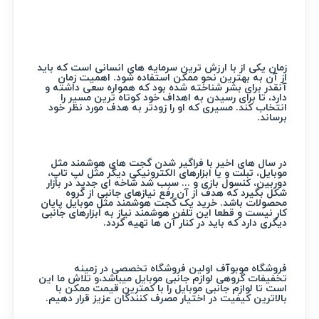
زمان یکی از با ارزش ترین سرمایه های انسانی است که باید
از آن به بهترین نحو ممکن استفاده شود. اهمیت زمان
آنقدر برای بشر شناخته شده بود که همواره سعی داشته و
دارد، تا برای رسیدن به اهداف خود کوتاه ترین مسیر را
انتخاب کند. مسیری که او را زودتر به هدف مورد نظر خود
برساند.
در سال های اخیر با فراگیر شدن گجت های هوشمند مثل
موبایل، تبلت و یا ابزارهای الکترونیکی دیگر مثل لپ تاپ،
دوربین، کنسول بازی و ... سبب شد شاخه ای جدید در بازار
شکل بگیرد که هدف از آن رفع نیازهای جانبی از گروه
محصولات باشد. خرید یک گجت هوشمند مثل موبایل پایان
کار نیست و قطعا این تلفن هوشمند نیاز به ابزارهای جانبی
دیگری دارد که باید در کنار آن ها تهیه گردد.
فروشگاه موبوآف اولین فروشگاه تخصصی در زمینه
تخفیفات گروهی لوازم جانبی موبایل میباشد،و تلاش ما این
است تا لوازم جانبی موبایل را با کمترین قیمت ممکن با
بالاترین کیفیت در اختیار مصرف کنندگان عزیز قرار دهیم.