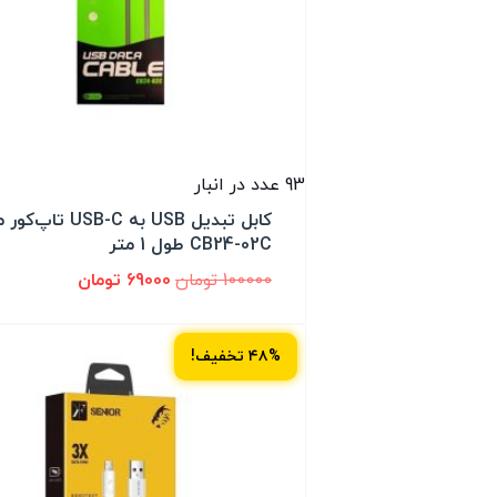
93 عدد در انبار
کابل تبدیل USB به USB-C تا
CB24-02C طول 1 متر
100000
تومان
69000
تومان
۴۸% تخفیف!