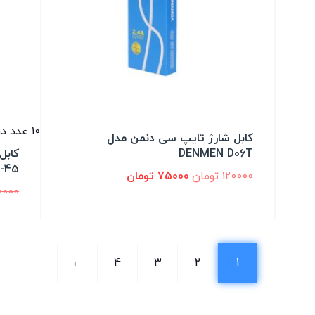
10 عدد در انبار
کابل شارژ تایپ سی دنمن مدل
DENMEN D06T
کابل
-45
120000
تومان
75000
تومان
0000
←
4
3
2
1