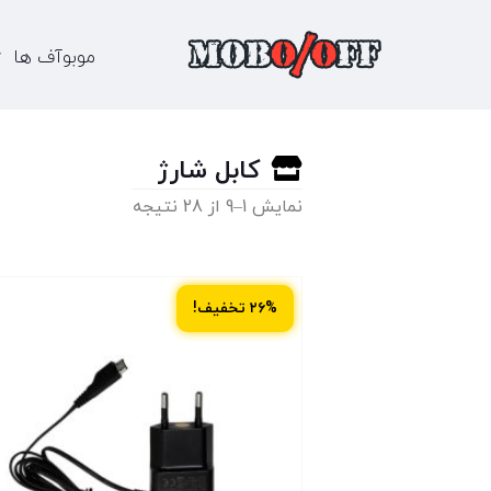
موبوآف ها
کابل شارژ
نمایش 1–9 از 28 نتیجه
۲۶% تخفیف!