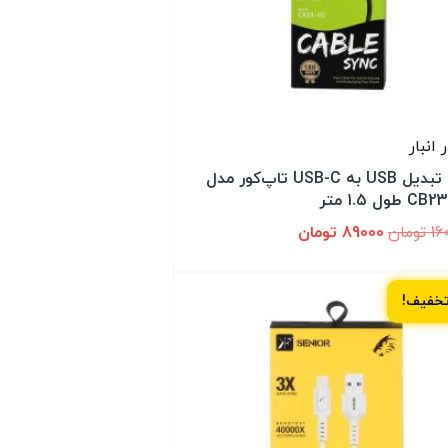
کابل تبدیل USB به USB-C تاپ‌کور مدل
 طول 1.5 متر
16
تومان
89000
تومان