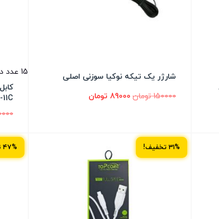
15 عدد در انبار
شارژر یک تیکه نوکیا سوزنی اصلی
-
150000
تومان
89000
تومان
CB23-11C
0000
۳۱% تخفیف!
۴۷% تخفیف!