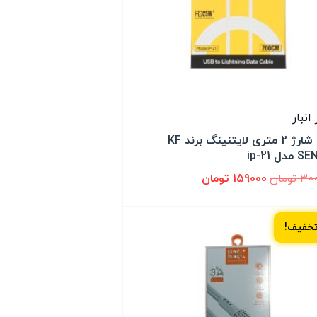
کابل شارژ 2 متری لایتنینگ برند KF
دل ip-21
30
تومان
159000
تومان