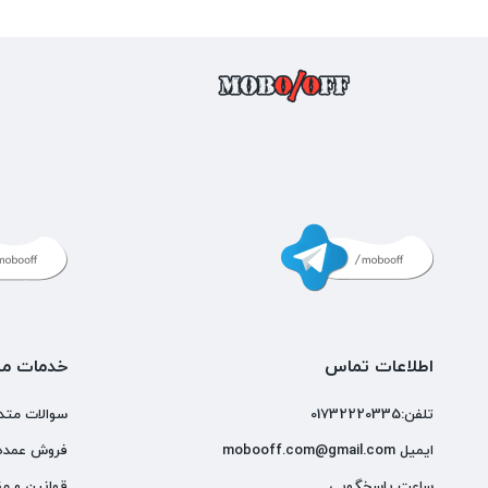
اطلاعات تماس
خدمات مش
تلفن:01732220335
سوالات متد
ایمیل mobooff.com@gmail.com
فروش عمده
ساعت پاسخگویی
قوانین و مق