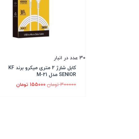
30 عدد در انبار
کابل شارژ 2 متری میکرو برند KF
SENIOR مدل M-21
300000
تومان
155000
تومان