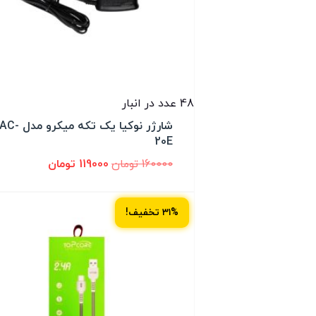
48 عدد در انبار
شارژر نوکیا یک تکه میکرو مدل AC
20E
160000
تومان
119000
تومان
۳۱% تخفیف!