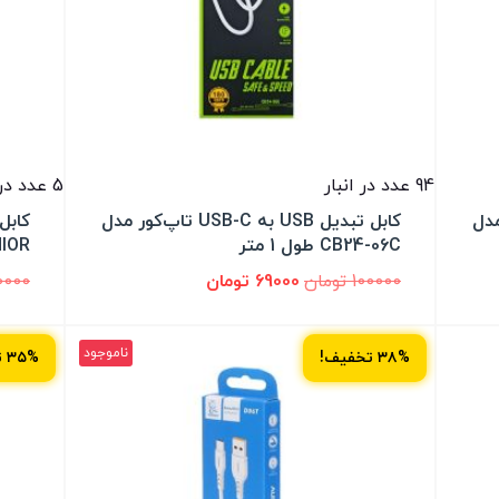
94 عدد در انبار
5 عدد در انبار
پ‌کور مدل
کابل تبدیل USB به USB-C تاپ‌کور مدل
CB24-06C طول 1 متر
SENIOR م
100000
تومان
69000
تومان
0000
ناموجود
۳۸% تخفیف!
۳۵% تخفیف!