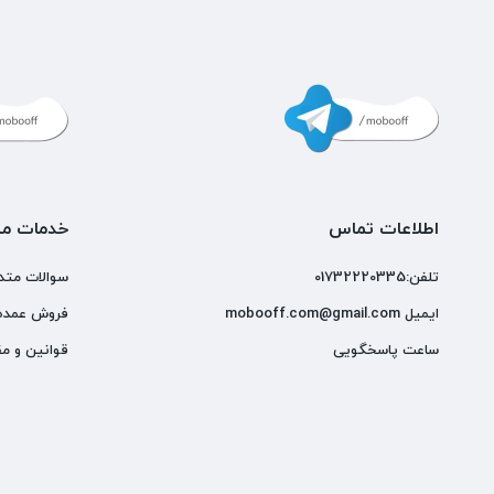
اطلاعات تماس
خدمات مش
تلفن:01732220335
سوالات متد
ایمیل mobooff.com@gmail.com
فروش عمده
ساعت پاسخگویی
قوانین و مق