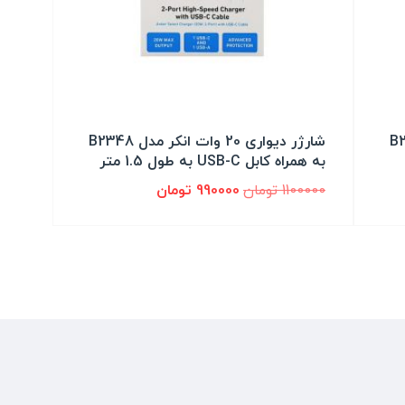
شارژر دیواری 20 وات انکر مدل B2348
به همراه کابل USB-C به طول 1.5 متر
1100000
تومان
990000
تومان