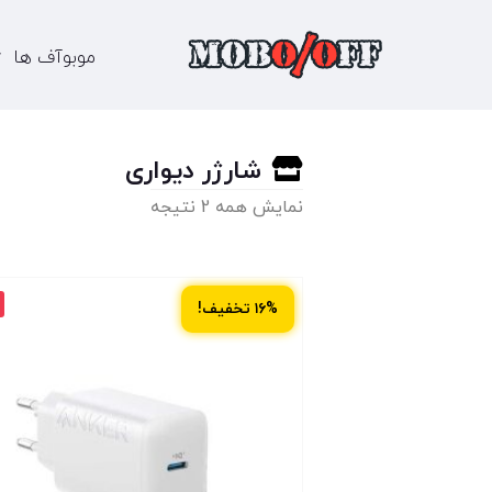
موبوآف ها
شارژر دیواری
نمایش همه 2 نتیجه
۱۶% تخفیف!