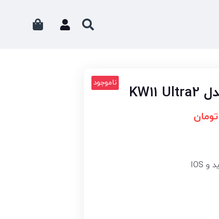
ناموجود
KW11
تومان
و IOS