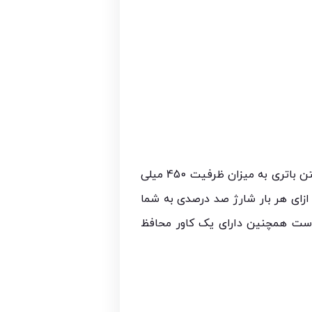
ساعت هوشمند KW 11 Ultra 2 دارای طراحی بسیار زیبا و منحصر به فرد است این ساعت هوشمند با داشتن باتری به میزان ظرفیت 450 میلی
 بار شارژ صد درصدی توانایی ارائه طول عمر مفید 28 ساعت را به ازای هر بار شارژ صد درصدی به شما
ست همچنین دارای یک کاور محافظ