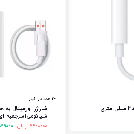
20 عدد در انبار
شیائومی(سرجعبه ای
2400000
تومان
899000