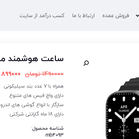
فروش عمده
ارتباط با ما
کسب درآمد از سایت
ساعت هوشمند مدل  Ultra2
1490000
تومان
899000
همراه با 7 عدد بند سیلیکونی
دارای واچ فیس‌ های متنوع
سازگار با انواع گوشی های اندروید 
دارای 18 ماه گارانتی شرکتی
شناسه محصول:
mb4093