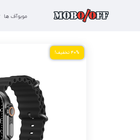
موبوآف ها
۴۰% تخفیف!