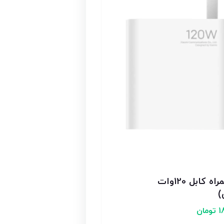
شارژر اورجینال به همراه کابل 120وات
)
1
تومان