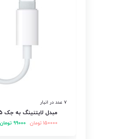
7 عدد در انبار
مبدل لایتنینگ به جک 3.5 میلی متری
150000
تومان
99000
تومان