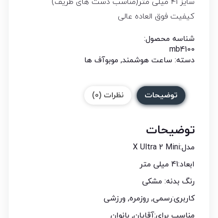
سایز 41 میلی متر(مناسب دست های ظریف)
کیفیت فوق العاده عالی
شناسه محصول:
mb4100
دسته:
ساعت هوشمند
,
موبوآف ها
توضیحات
نظرات (0)
توضیحات
مدل:X Ultra 2 Mini
ابعاد:41 میلی متر
رنگ بدنه: مشکی
کاربری:رسمی, روزمره, ورزشی
مناسب برای:آقایان, بانوان