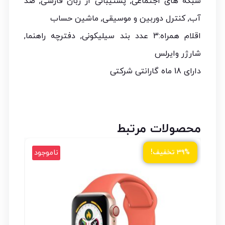
شبکه های اجتماعی, پشتیبانی از زبان فارسی, ضد
آب, کنترل دوربین و موسیقی, ماشین حساب
اقلام همراه:3 عدد بند سیلیکونی, دفترچه راهنما,
شارژر وایرلس
دارای 18 ماه گارانتی شرکتی
محصولات مرتبط
ود
ناموجود
۳۹% تخفیف!