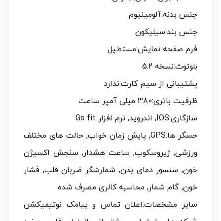
جنس بدنه:آلومینیوم
جنس بند:سیلیکون
فرم صفحه نمایش:مستطیل
بلوتوث:نسخه 5.2
پشتیبانی از سیم‌ کارت:ندارد
ظرفیت باتری:380 میلی آمپر ساعت
سازگاری:IOS, اندروید, نرم افزار Gs fit
حسگر ها:GPS, پایش زمان خواب, حالت های مختلف
ورزشی, ژیروسکوپ, ساعت هشدار, سنجش اکسیژن
خون, سنسور دمای بدن, شمارشگر ضربان قلب, فشار
خون, گام شمار, محاسبه کالری مصرف شده
سایر مشخصات:اعلان تماس و پیامک نوتیفیکشن