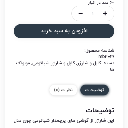
60 عدد در انبار
افزودن به سبد خرید
شناسه محصول:
mb4029
دسته:
کابل و شارژر
,
کابل و شارژر شیائومی
,
موبوآف
ها
توضیحات
نظرات (0)
توضیحات
این شارژر از گوشی های پرچمدار شیائومی چون مدل