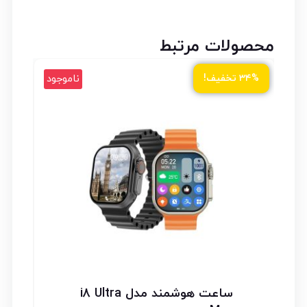
محصولات مرتبط
ود
ناموجود
۳۴% تخفیف!
ساعت هوشمند مدل i8 Ultra