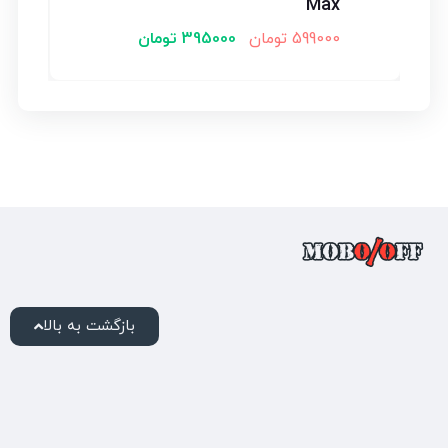
Max
599000
تومان
395000
تومان
بازگشت به بالا