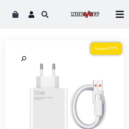
۲۳% تخفیف!