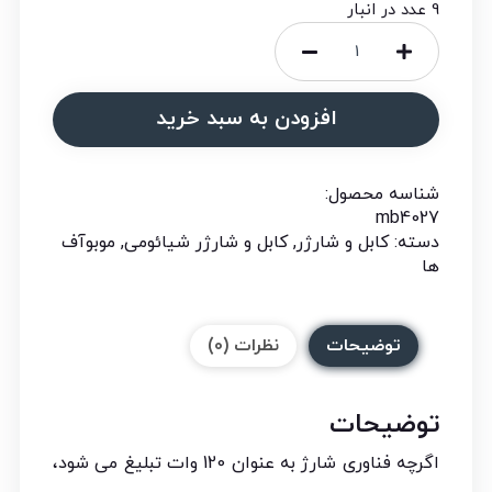
9 عدد در انبار
افزودن به سبد خرید
شناسه محصول:
mb4027
دسته:
کابل و شارژر
,
کابل و شارژر شیائومی
,
موبوآف
ها
توضیحات
نظرات (0)
توضیحات
اگرچه فناوری شارژ به عنوان 120 وات تبلیغ می شود،