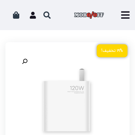
۱۹% تخفیف!