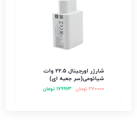
شارژر اورجینال 22.5 وات
شیائومی(سر جعبه ای)
270000
تومان
179963
تومان