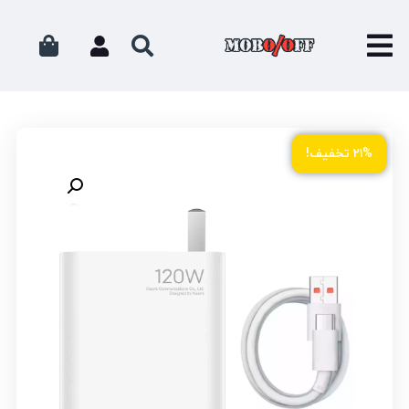
۲۱% تخفیف!