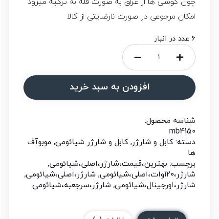
چون گوشی ها از عراق به صورت فله به ترکیه میرود
امکان مرجوعی در صورت نارضایتی از کالا
6 عدد در انبار
افزودن به سبد خرید
شناسه محصول:
mb4150
دسته:
کابل و شارژر
,
کابل و شارژر شیائومی
,
موبوآف
ها
برچسب:
بهترین،قیمت،شارژر،اصلی،شیائومی
,
شارژر،120وات،اصلی،شیائومی
,
شارژر،اصلی،شیائومی
,
شارژر،اورجینال،شیائومی
,
شارژر،سرجعبه،شیائومی