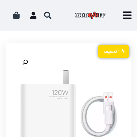
۲۱% تخفیف!