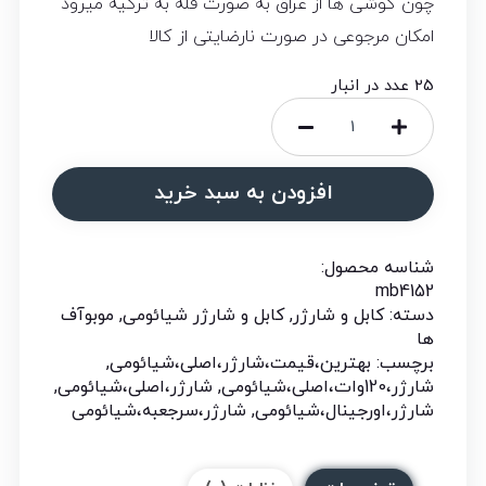
چون گوشی ها از عراق به صورت فله به ترکیه میرود
امکان مرجوعی در صورت نارضایتی از کالا
25 عدد در انبار
افزودن به سبد خرید
شناسه محصول:
mb4152
دسته:
کابل و شارژر
,
کابل و شارژر شیائومی
,
موبوآف
ها
برچسب:
بهترین،قیمت،شارژر،اصلی،شیائومی
,
شارژر،120وات،اصلی،شیائومی
,
شارژر،اصلی،شیائومی
,
شارژر،اورجینال،شیائومی
,
شارژر،سرجعبه،شیائومی