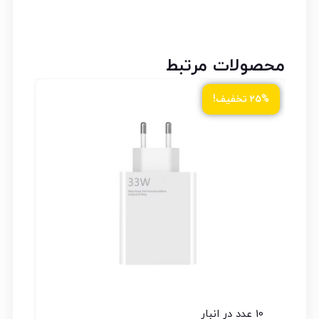
محصولات مرتبط
ود
۲۵% تخفیف!
10 عدد در انبار