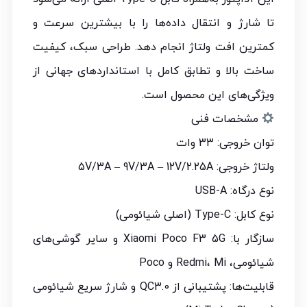
تا شارژ و انتقال داده‌ها را با بیشترین سرعت و
کمترین افت ولتاژ انجام دهد. طراحی سبک، کیفیت
ساخت بالا و تطابق کامل با استانداردهای جهانی از
ویژگی‌های این محصول است.
مشخصات فنی
توان خروجی: 33 وات
ولتاژ خروجی: 5V/3A – 9V/3A – 12V/2.25A
نوع درگاه: USB-A
نوع کابل: Type-C (اصلی شیائومی)
سازگار با: Xiaomi Poco F3 5G و سایر گوشی‌های
شیائومی، Redmi، Mi و Poco
قابلیت‌ها: پشتیبانی از QC3.0 و شارژ سریع شیائومی