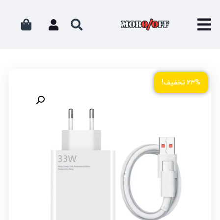
۲۳% تخفیف!