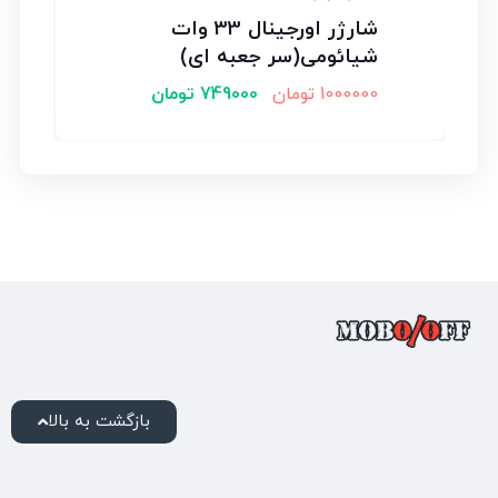
شارژر اورجینال 33 وات
شیائومی(سر جعبه ای)
1000000
تومان
749000
تومان
بازگشت به بالا