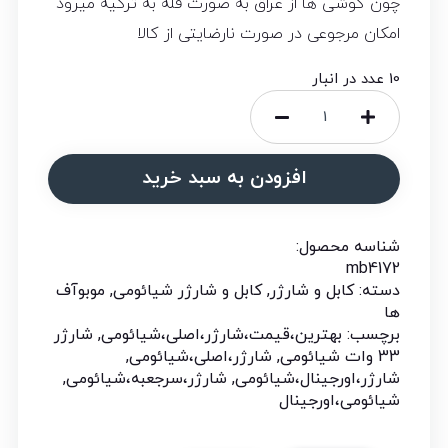
چون گوشی ها از عراق به صورت فله به ترکیه میرود
امکان مرجوعی در صورت نارضایتی از کالا
10 عدد در انبار
افزودن به سبد خرید
شناسه محصول:
mb4172
دسته:
کابل و شارژر
,
کابل و شارژر شیائومی
,
موبوآف
ها
برچسب:
بهترین،قیمت،شارژر،اصلی،شیائومی
,
شارژر
33 وات شیائومی
,
شارژر،اصلی،شیائومی
,
شارژر،اورجینال،شیائومی
,
شارژر،سرجعبه،شیائومی
,
شیائومی،اورجینال