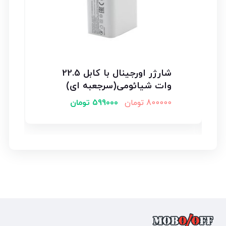
شارژر اورجینال با کابل 22.5
وات شیائومی(سرجعبه ای)
800000
تومان
599000
تومان