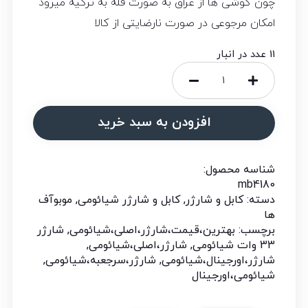
چون گوشی ها از عراق به صورت فله به ترکیه میرود
امکان مرجوعی در صورت نارضایتی از کالا
11 عدد در انبار
افزودن به سبد خرید
شناسه محصول:
mb4180
دسته:
کابل و شارژر
,
کابل و شارژر شیائومی
,
موبوآف
ها
برچسب:
بهترین،قیمت،شارژر،اصلی،شیائومی
,
شارژر
33 وات شیائومی
,
شارژر،اصلی،شیائومی
,
شارژر،اورجینال،شیائومی
,
شارژر،سرجعبه،شیائومی
,
شیائومی،اورجینال