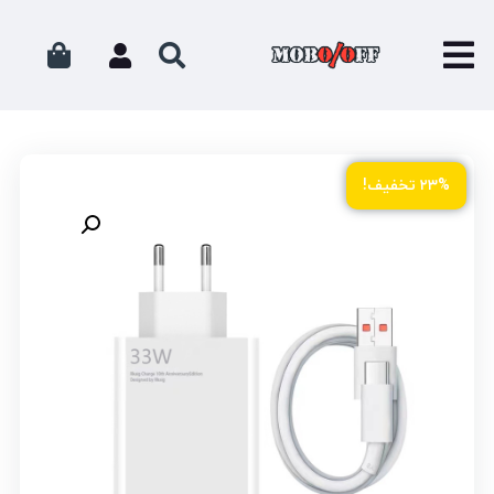
۲۳% تخفیف!