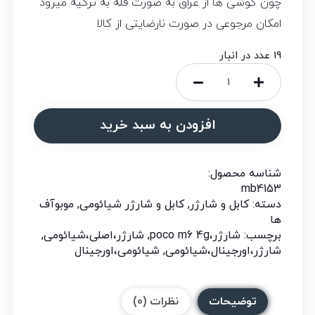
چون گوشی ها از عراق به صورت فله به ترکیه میرود
امکان مرجوعی در صورت نارضایتی از کالا
19 عدد در انبار
افزودن به سبد خرید
شناسه محصول:
mb4153
دسته:
کابل و شارژر
,
کابل و شارژر شیائومی
,
موبوآف
ها
برچسب:
شارژر،poco m6 4g
,
شارژر،اصلی،شیائومی
,
شارژر،اورجینال،شیائومی
,
شیائومی،اورجینال
توضیحات
نظرات (0)