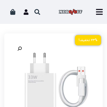
۲۳% تخفیف!