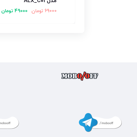
مدل ALX_C01
69000
تومان
49000
تومان