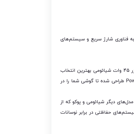
 شیائومی مخصوص گوشی Redmi Note 14 Pro با کابل اصلی Type-C، مجهز به فناوری شارژ سریع و سیستم‌های
اگر به دنبال یک شارژر مطمئن، سریع و 100٪ اورجینال برای گوشی Redmi Note 14 Pro هستید، شارژر 45 وات شیائومی بهترین انتخاب
شماست. این محصول با توان 45 وات و پشتیبانی از فناوری‌های Quick Charge 4.0 و Power Delivery 3.0 طراحی شده تا گوشی شما را در
 می‌شود و علاوه بر گوشی Redmi Note 14 Pro، با بسیاری از مدل‌های دیگر شیائومی و پوکو که از
و سیستم‌های حفاظتی در برابر نوسانات