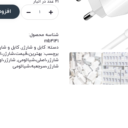
21 عدد در انبار
افزود
شناسه محصول:
mb4141
دسته:
کابل و شارژر
,
کابل و شار
برچسب:
بهترین،قیمت،شارژر،ا
شارژر،اصلی،شیائومی
,
شارژر،او
شارژر،سرجعبه،شیائومی