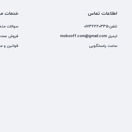
اطلاعات تماس
خدمات مش
تلفن:01732220335
سوالات متد
ایمیل mobooff.com@gmail.com
فروش عمده
ساعت پاسخگویی
قوانین و مق