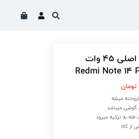
شارژر بهمراه کابل اصلی 45 وات
تومان
فروخته میشه
ون گوشی میباشد
فله به ترکیه میرود
 از کالا