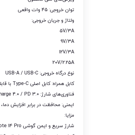
توان خروجی: 45 وات واقعی
ولتاژ و جریان خروجی:
5V/3A
9V/3A
12V/3A
20V/2.25A
نوع درگاه خروجی: USB-A / USB-C
کابل همراه: کابل اصلی Type-C با قابلیت شارژ سریع و انتقال دیتا
فناوری‌های شارژ: Quick Charge 4.0 / PD 3.0
ایمنی: محافظت در برابر افزایش دما، 
مزایا:
شارژ سریع و ایمن گوشی Redmi Note 14 Pro