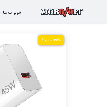
موبوآف ها
۲۵% تخفیف!