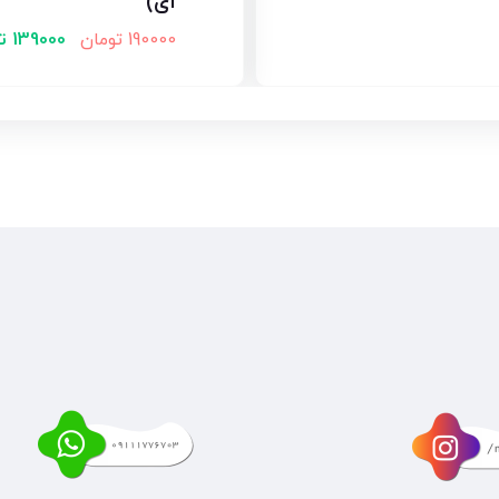
ای)
190000
تومان
139000
ت