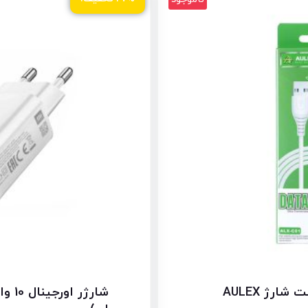
کابل شارژ تایپ سی فست شارژ AULEX
شارژر