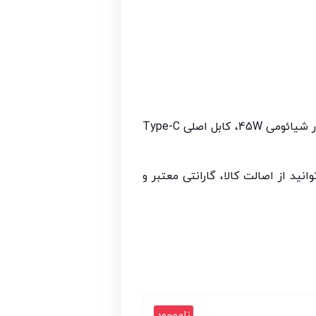
شارژر 45 وات شیائومی، خرید شارژر اصلی شیائومی، شارژر اورجینال Redmi Note 14 Pro، قیمت شارژر شیائومی 45W، کابل اصلی Type-C
می مدل Redmi Note 14 Pro از فروشگاه ما، می‌توانید از اصالت کالا، گارانتی معتبر و
ناموجود