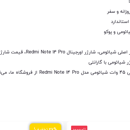
زانه و سفر
استاندارد
ائومی و پوکو
 شیائومی با گارانتی
با خرید شارژر به همراه کابل اصلی 45 وات شیائو
ناموجود
۲۷% تخفیف!