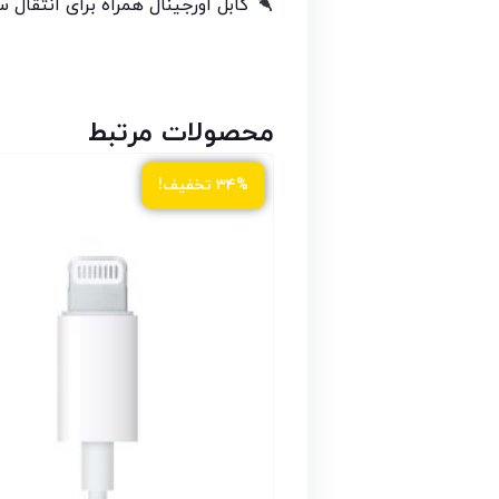
کابل اورجینال همراه برای انتقال س
محصولات مرتبط
۳۴% تخفیف!