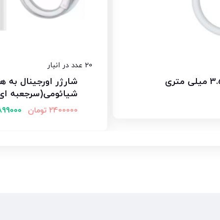
20 عدد در انبار
شیائومی(سرجعبه ای
2400000
تومان
899000