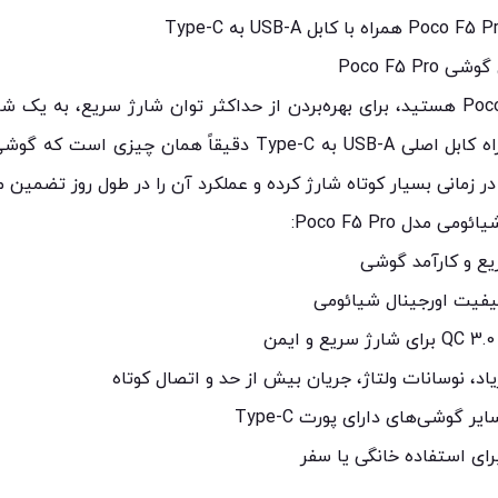
Poco F5 P
اگر صاحب گوشی قدرتمند Poco F5 Pro هستید، برای بهره‌بردن از حداکثر توان شارژ سر
شارژر اصلی ۶۷ وات شیائومی به‌همراه کابل اصلی USB-A به Type-C
اد، نوسانات ولتاژ، جریان بیش از حد و اتصال کوتاه
ای استفاده خانگی یا سفر