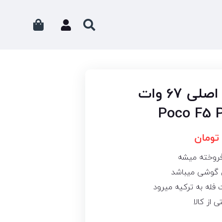
شارژر بهمراه کابل اصلی 67 وات
تومان
فروخته میشه
ون گوشی میباشد
فله به ترکیه میرود
 از کالا