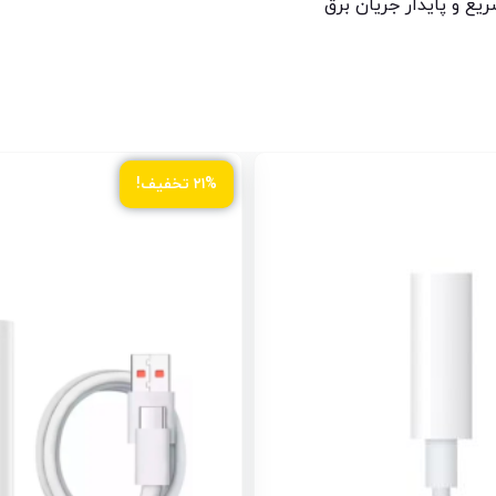
ریع و پایدار جریان برق
۲۱% تخفیف!