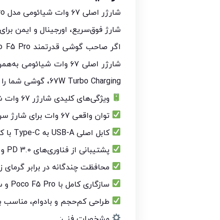
شارژر اصلی ۶۷ وات شیائومی مدل Poco F5 Pro همراه با کابل USB-A به Type-C
شارژ فوق‌سریع، اورجینال و ایمن برای گوشی ro
67W Turbo Charging، گوشی شما را در زمانی بسیار کوتاه شارژ کرده و عملکرد آن را در طول روز تضمین می‌کند.
ویژگی‌های کلیدی شارژر ۶۷ وات شیائومی مدل Poco F5 Pro:
توان واقعی ۶۷ وات برای شارژ سریع و کارآمد گوشی
کابل اصلی USB-A به Type-C با کیفیت اورجینال شیائومی
پشتیبانی از فناوری‌های PD 3.0 و QC 3.0 برای شارژ سریع و ایمن
محافظت چندگانه در برابر گرمای زی
سازگاری کامل با Poco F5 Pro و سایر گوشی‌های دارای پورت Type-C
طراحی کم‌حجم و بادوام، مناسب بر
مشخصات فنی: