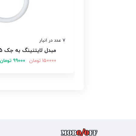
7 عدد در انبار
مبدل لایتنینگ به جک 3.5 میلی متری
150000
تومان
99000
تومان