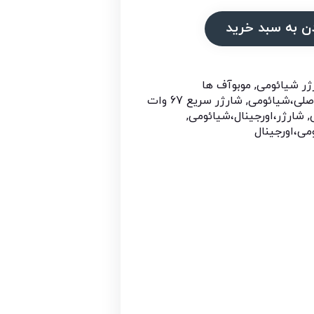
ن به سبد خرید
ژر شیائومی
,
موبوآف ها
صلی،شیائومی
,
شارژر سریع 67 وات
,
شارژر،اورجینال،شیائومی
,
می،اورجینال