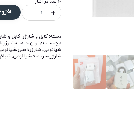
10 عدد در انبار
افزود
دسته:
کابل و شارژر
,
کابل و شار
برچسب:
بهترین،قیمت،شارژر،ا
شیائومی
,
شارژر،اصلی،شیائومی
شارژر،سرجعبه،شیائومی
,
شیائو