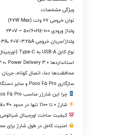
ویژگی مشخصات
توان خروجی ۶۷ وات (67W Max)
ولتاژ ورودی 100-240V ~ 50/60Hz
ولتاژ/جریان خروجی 5V⎓3A، 9V⎓3A، 20V⎓3.25A (بسته به دستگاه)
نوع کابل USB-A به Type-C (اورجینال شیائومی)
استانداردها Quick Charge 3.0، Power Delivery 3.0
محافظت‌ها دما، اتصال کوتاه، جریان و
سازگاری Poco F5 Pro و سایر دستگاه‌های Type-C شیائومی، POCO، Redmi، سامسونگ، هواوی و…
چرا این شارژر مناسب Poco F5 Pro است؟
شارژ ۰ تا ۱۰۰٪ تنها در حدود ۴۰ دقیقه (در شرایط ایده‌آل)
کیفیت ساخت اورجینال شیائومی هم
امنیت کامل در طول شارژ برای محا