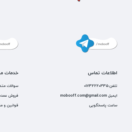
اطلاعات تماس
خدمات مش
تلفن:01732220335
سوالات متد
ایمیل mobooff.com@gmail.com
فروش عمده
ساعت پاسخگویی
قوانین و مق