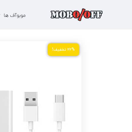
موبوآف ها
۲۲% تخفیف!