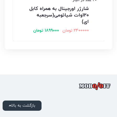
20 عدد در انبار
شارژر اورجینال به همراه کابل
120وات شیائومی(سرجعبه
ای)
2400000
تومان
1899000
تومان
بازگشت به بالا