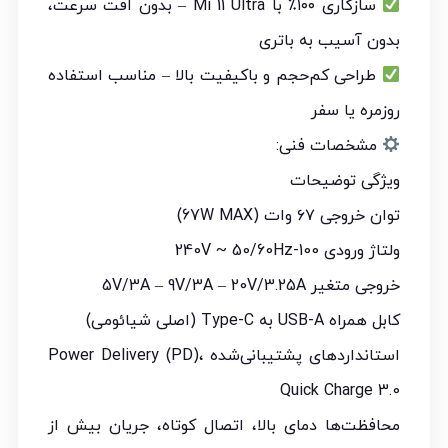
سازگاری ۱۰۰٪ با Mi 11 Ultra – بدون افت سرعت،
بدون آسیب به باتری
طراحی کم‌حجم و باکیفیت بالا – مناسب استفاده
روزمره یا سفر
مشخصات فنی:
ویژگی توضیحات
توان خروجی ۶۷ وات (67W MAX)
ولتاژ ورودی 100-240V ~ 50/60Hz
خروجی متغیر 5V/3A – 9V/3A – 20V/3.25A
کابل همراه USB-A به Type-C (اصلی شیائومی)
استانداردهای پشتیبانی‌شده Power Delivery (PD)،
Quick Charge 3.0
محافظت‌ها دمای بالا، اتصال کوتاه، جریان بیش از