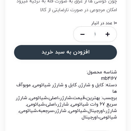
چون گوشی ها از عراق به صورت فله به ترکیه میرود
امکان مرجوعی در صورت نارضایتی از کالا
10 عدد در انبار
افزودن به سبد خرید
شناسه محصول:
mb4167
دسته:
کابل و شارژر
,
کابل و شارژر شیائومی
,
موبوآف
ها
برچسب:
بهترین،قیمت،شارژر،اصلی،شیائومی
,
شارژر
سریع 67 وات شیائومی
,
شارژر،اصلی،شیائومی
,
شارژر،اورجینال،شیائومی
,
شارژر،سرجعبه،شیائومی
,
شیائومی،اورجینال