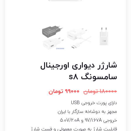
شارژر دیواری اورجینال
سامسونگ s8
180000
تومان
99000
تومان
دارای پورت خروجی USB
مجهز به دوشاخه سازگار با ایران
خروجی 9V/1.67A و 5.0V/2.0A
قابلیت شارژ به صورت معمولی و فست شارژ