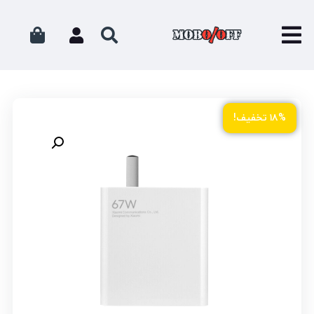
۱۸% تخفیف!