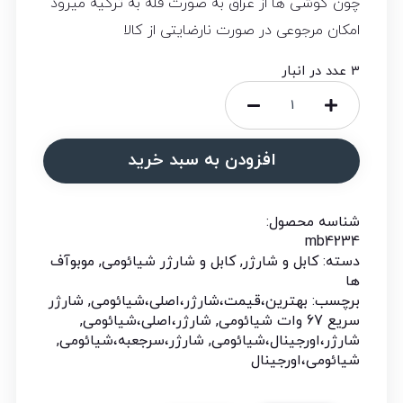
چون گوشی ها از عراق به صورت فله به ترکیه میرود
امکان مرجوعی در صورت نارضایتی از کالا
3 عدد در انبار
افزودن به سبد خرید
شناسه محصول:
mb4234
دسته:
کابل و شارژر
,
کابل و شارژر شیائومی
,
موبوآف
ها
برچسب:
بهترین،قیمت،شارژر،اصلی،شیائومی
,
شارژر
سریع 67 وات شیائومی
,
شارژر،اصلی،شیائومی
,
شارژر،اورجینال،شیائومی
,
شارژر،سرجعبه،شیائومی
,
شیائومی،اورجینال