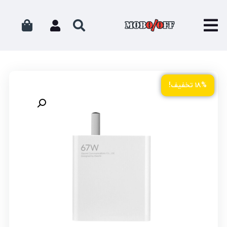
۱۸% تخفیف!