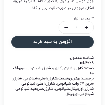
چون گوشی ها از عراق به صورت فله به ترکیه میرود
امکان مرجوعی در صورت نارضایتی از کالا
3 عدد در انبار
افزودن به سبد خرید
شناسه محصول:
mb4228
دسته:
کابل و شارژر
,
کابل و شارژر شیائومی
,
موبوآف
ها
برچسب:
بهترین،قیمت،شارژر،اصلی،شیائومی
,
شارژر
سریع 67 وات شیائومی
,
شارژر،اصلی،شیائومی
,
شارژر،اورجینال،شیائومی
,
شارژر،سرجعبه،شیائومی
,
شیائومی،اورجینال