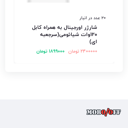
20 عدد در انبار
شارژر اورجینال به همراه کابل
120وات شیائومی(سرجعبه
ای)
2400000
تومان
1899000
تومان