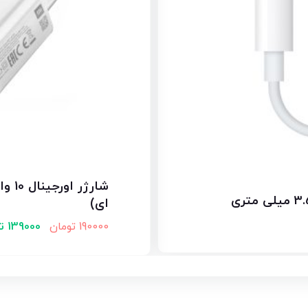
شارژر
ای)
190000
تومان
139000
ت