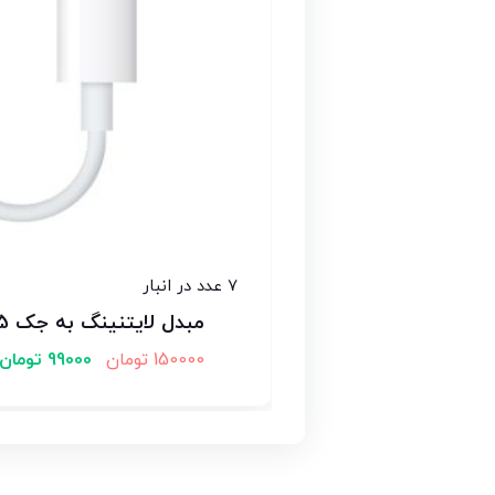
7 عدد در انبار
مبدل لایتنینگ به جک 3.5 میلی متری
150000
تومان
99000
تومان