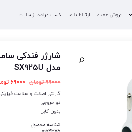
فروش عمده
ارتباط با ما
کسب درآمد از سایت
مدل SX925U
99000
تومان
69000
توما
گارانتی اصالت و سلامت فیزیکی
دو خروجی
بدون کابل
شناسه محصول:
mb4375