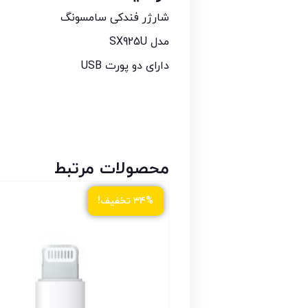
شارژر فندکی سامسونگ
مدل SX925U
دارای دو پورت USB
محصولات مرتبط
۳۴% تخفیف!