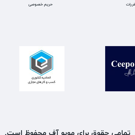
ررات
حریم خصوصی
تمامی حقوق برای موبو آف محفوظ است.