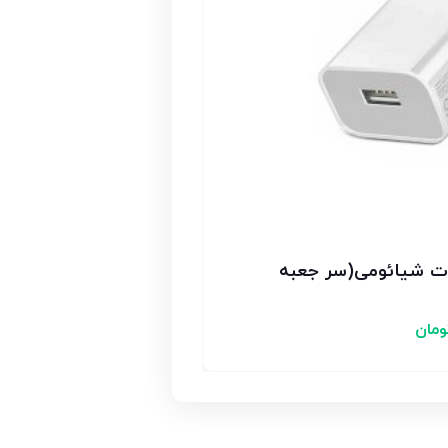
 اورجینال 10 وات شیائومی(سر جعبه
ومان