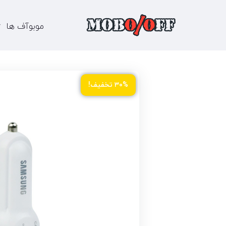
موبوآف ها
۳۰% تخفیف!