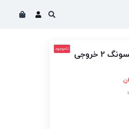
ناموجود
شارژر فندکی سامسونگ 2 خروجی
ن