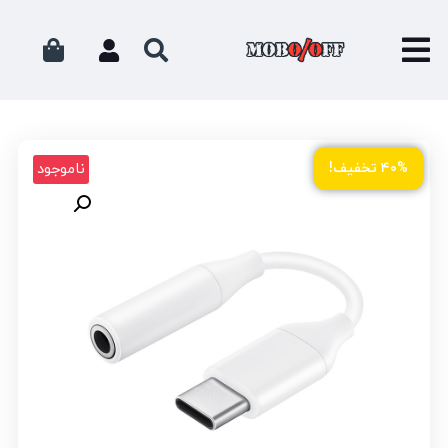
ناموجود
۴۰% تخفیف!