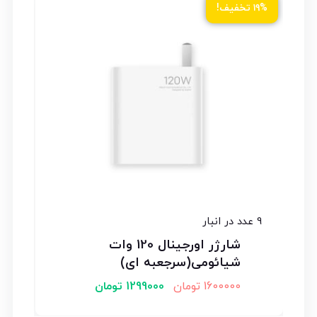
ود
۱۹% تخفیف!
9 عدد در انبار
شارژر اورجینال 120 وات
شیائومی(سرجعبه ای)
1600000
تومان
1299000
تومان