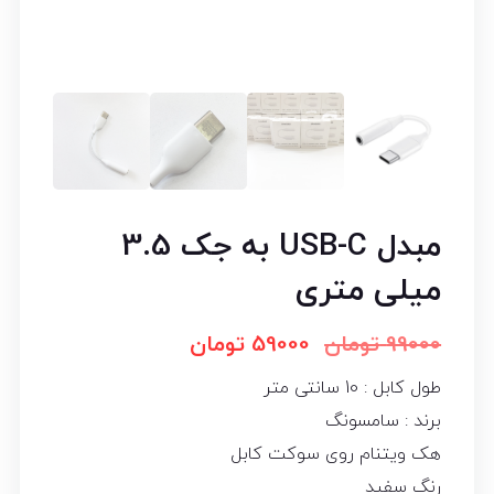
مبدل USB-C به جک 3.5
میلی متری
99000
تومان
59000
تومان
طول کابل : 10 سانتی متر
برند : سامسونگ
هک ویتنام روی سوکت کابل
رنگ سفید