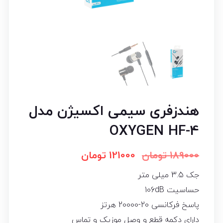
هندزفری سیمی اکسیژن مدل
OXYGEN HF-4
189000
تومان
121000
تومان
جک 3.5 میلی متر
حساسیت 106dB
پاسخ فرکانسی 20-20000 هرتز
دارای دکمه قطع و وصل موزیک و تماس