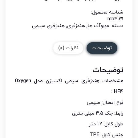
شناسه محصول:
mb4131
دسته:
موبوآف ها
,
هندزفری
,
هندزفری سیمی
توضیحات
نظرات (0)
توضیحات
مشخصات هندزفری سیمی اکسیژن مدل Oxygen
HF4 :
نوع اتصال: سیمی
رابط: جک 3.5 میلی متری
طول کابل: 1.2 متر
جنس کابل: TPE