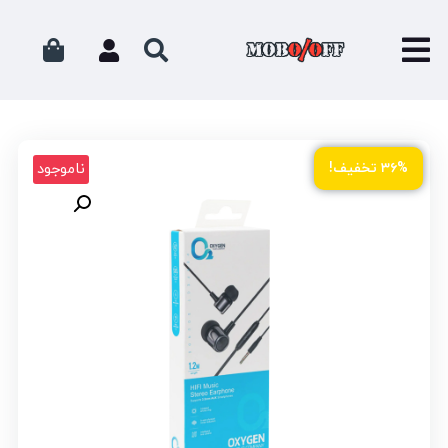
ناموجود
۳۶% تخفیف!