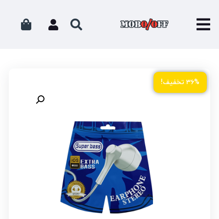
۳۶% تخفیف!