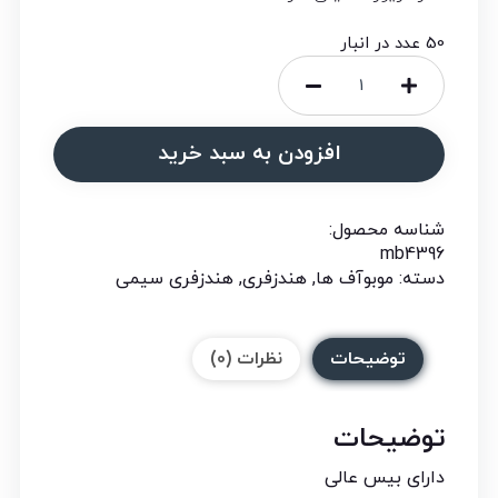
50 عدد در انبار
افزودن به سبد خرید
شناسه محصول:
mb4396
دسته:
موبوآف ها
,
هندزفری
,
هندزفری سیمی
توضیحات
نظرات (0)
توضیحات
دارای بیس عالی