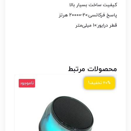
کیفیت ساخت بسیار بالا
پاسخ فرکانسی:20-20000 هرتز
قطر درایور:10 میلی‌متر
محصولات مرتبط
ود
ناموجود
۲۰% تخفیف!