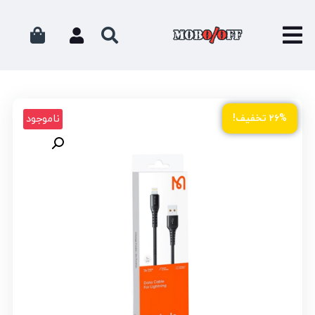
ناموجود
۲۶% تخفیف!