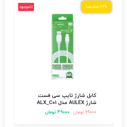
ناموجود
۲۹% تخفیف!
کابل شارژ تایپ سی فست
شارژ AULEX مدل ALX_C01
69000
تومان
49000
تومان