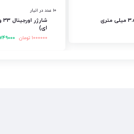
10 عدد در انبار
شار
ای)
1000000
تومان
749000