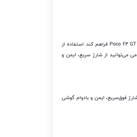
این کابل توسط شیائومی طراحی شده تا حداکثر سرعت و امنیت شارژ را برای گوشی‌های پرچم‌دار مانند Poco F4 GT فراهم کند. استفاده از
ی می‌توانید از شارژ سریع، ایمن و
شیائومی مدل Poco F4 GT را سفارش دهید و از شارژ فوق‌سریع، ایمن و بادوام گوشی