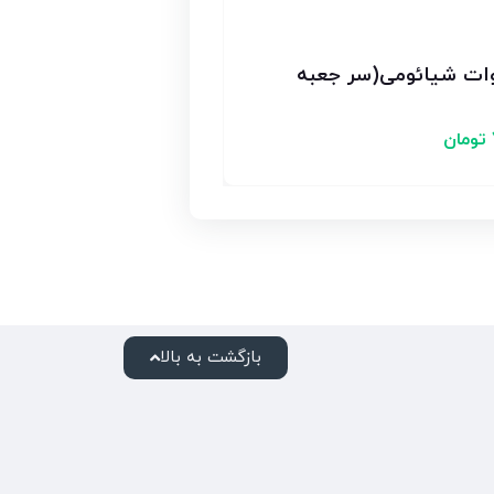
ژر اورجینال 33 وات شیائومی(سر جعبه
تومان
بازگشت به بالا