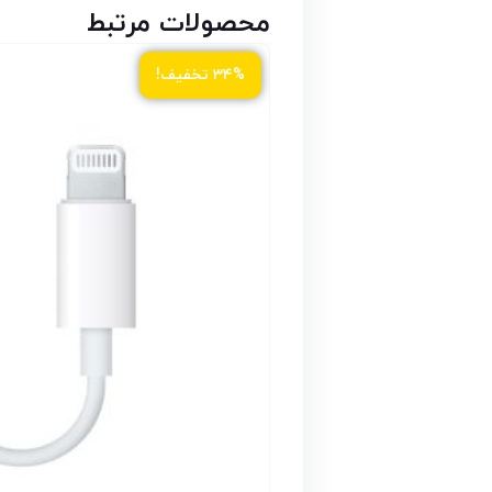
محصولات مرتبط
۳۴% تخفیف!