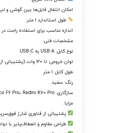
امکان انتقال فایل‌ها بین گوشی و لپ‌ت
طول استاندارد 1 متر:
اندازه مناسب برای استفاده راحت در م
مشخصات فنی:
نوع کابل: USB-A به USB-C
توان خروجی: تا 120 وات (پشتیبانی از HyperCharge)
طول کابل: 1 متر
رنگ: سفید
سازگاری: Poco F4 GT، Xiaomi 13T Pro، Poco F6 Pro، Redmi K70 Pro و سایر مدل‌های دارای درگاه Type-C
مزایا:
پشتیبانی از فناوری شارژ فوق‌سریع 120 و
طراحی مقاوم و انعطاف‌پذیر با دوام 