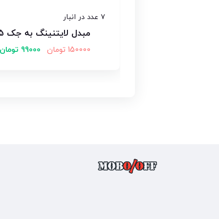
7 عدد در انبار
مبدل لایتنینگ به جک 3.5 میلی متری
150000
تومان
99000
تومان