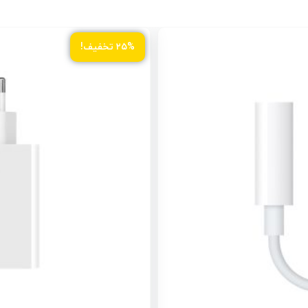
۲۵% تخفیف!