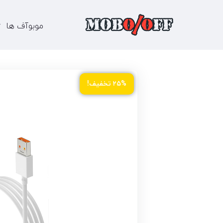
موبوآف ها
۲۵% تخفیف!