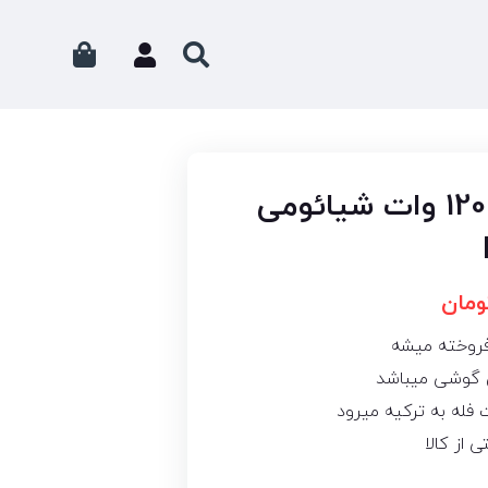
کابل شارژر اصلی 120 وات شیائومی
ومان
فروخته میشه
ون گوشی میباشد
فله به ترکیه میرود
 از کالا