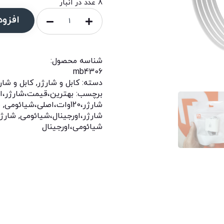
8 عدد در انبار
افزود
شناسه محصول:
mb4306
دسته:
کابل و شارژر
,
کابل و شار
برچسب:
بهترین،قیمت،شارژر،ا
شارژر،120وات،اصلی،شیائومی
,
ش
شارژر،اورجینال،شیائومی
,
شارژ
شیائومی،اورجینال