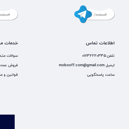
اطلاعات تماس
خدمات مش
تلفن:01732220335
سوالات متد
ایمیل mobooff.com@gmail.com
فروش عمده
ساعت پاسخگویی
قوانین و مق