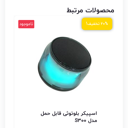
محصولات مرتبط
ود
ناموجود
۲۰% تخفیف!
اسپیکر بلوتوثی قابل حمل
مدل S300