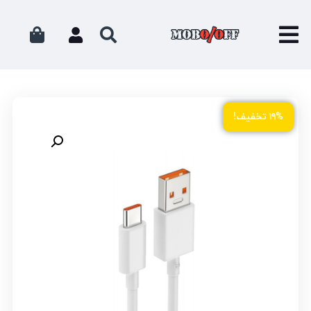
۱۹% تخفیف!