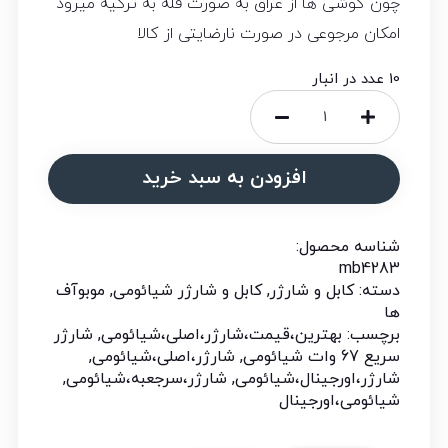
چون گوشی ها از عراق به صورت فله به ترکیه میرود
امکان مرجوعی در صورت نارضایتی از کالا
10 عدد در انبار
افزودن به سبد خرید
شناسه محصول:
mb4283
دسته:
کابل و شارژر
,
کابل و شارژر شیائومی
,
موبوآف
ها
برچسب:
بهترین،قیمت،شارژر،اصلی،شیائومی
,
شارژر
سریع 67 وات شیائومی
,
شارژر،اصلی،شیائومی
,
شارژر،اورجینال،شیائومی
,
شارژر،سرجعبه،شیائومی
,
شیائومی،اورجینال