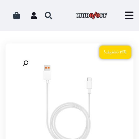
۲۱% تخفیف!