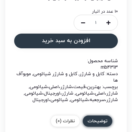
10 عدد در انبار
افزودن به سبد خرید
شناسه محصول:
mb4313
دسته:
کابل و شارژر
,
کابل و شارژر شیائومی
,
موبوآف
ها
برچسب:
بهترین،قیمت،شارژر،اصلی،شیائومی
,
شارژر،اصلی،شیائومی
,
شارژر،اورجینال،شیائومی
,
شارژر،سرجعبه،شیائومی
,
شیائومی،اورجینال
توضیحات
نظرات (0)