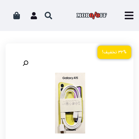
۳۲% تخفیف!