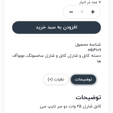
7 عدد در انبار
افزودن به سبد خرید
شناسه محصول:
mb4109
دسته:
کابل و شارژر
,
کابل و شارژر سامسونگ
,
موبوآف
ها
توضیحات
نظرات (0)
توضیحات
کابل شارژر 25 وات دو سر تایپ سی