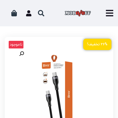
ناموجود
۲۶% تخفیف!