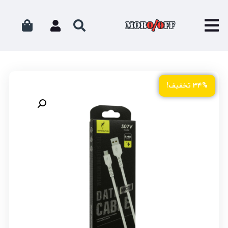
۳۴% تخفیف!