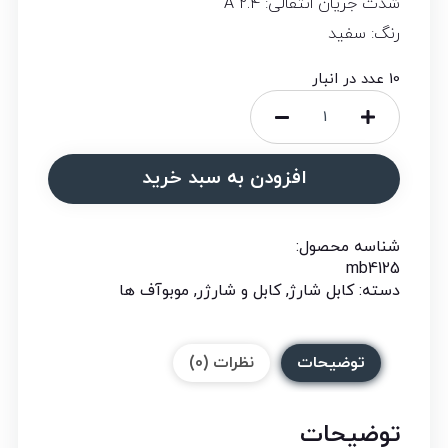
شدت جریان انتقالی: 2.4 A
رنگ: سفید
10 عدد در انبار
افزودن به سبد خرید
شناسه محصول:
mb4125
دسته:
کابل شارژ
,
کابل و شارژر
,
موبوآف ها
توضیحات
نظرات (0)
توضیحات