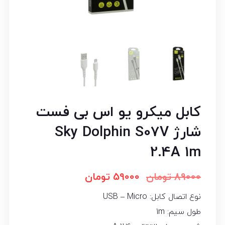
کابل میکرو یو اس بی فست
شارژ Sky Dolphin S07V
2.4A 1m
89000
تومان
59000
تومان
نوع اتصال کابل: USB – Micro
طول سیم: 1m