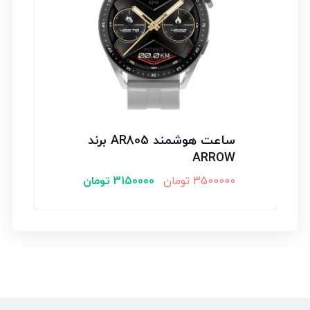
ساعت هوشمند AR805 برند
ARROW
3500000
تومان
3150000
تومان