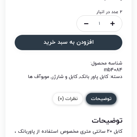
2 عدد در انبار
افزودن به سبد خرید
شناسه محصول:
mb4084
دسته:
کابل پاور بانک
,
کابل و شارژر
,
موبوآف ها
توضیحات
نظرات (0)
توضیحات
کابل 20 سانتی متری مخصوص استفاده از پاوربانک ،