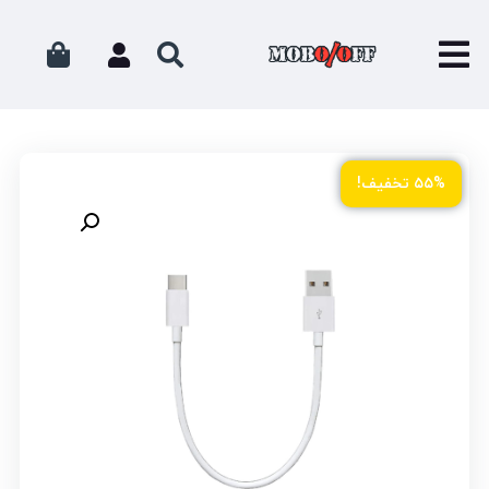
۵۵% تخفیف!