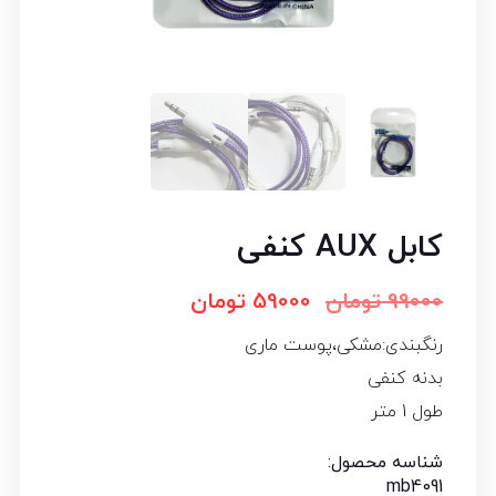
کابل AUX کنفی
99000
تومان
59000
تومان
رنگبندی:مشکی،پوست ماری
بدنه کنفی
طول 1 متر
شناسه محصول:
mb4091