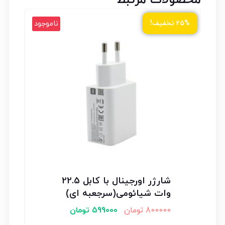
محصولات مرتبط
ود
ناموجود
۲۵% تخفیف!
شارژر اورجینال با کابل 22.5
وات شیائومی(سرجعبه ای)
800000
تومان
599000
تومان