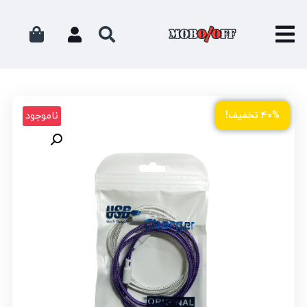
ناموجود
۴۰% تخفیف!